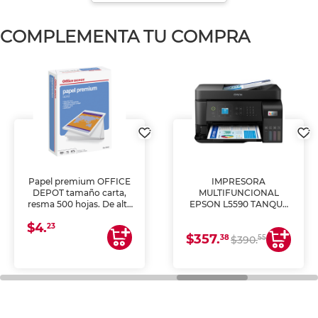
COMPLEMENTA TU COMPRA
Papel premium OFFICE
IMPRESORA
DEPOT tamaño carta,
MULTIFUNCIONAL
resma 500 hojas. De alta
EPSON L5590 TANQUE
blancura y acabado
DE TINTA (IMPRIME,
$4.
uniforme, ideal para
COPIA Y ESCANEA)
23
$357.
impresoras de inyección
38
55
$390.
de tinta y láser,
fotocopiadoras y uso
general de oficina.