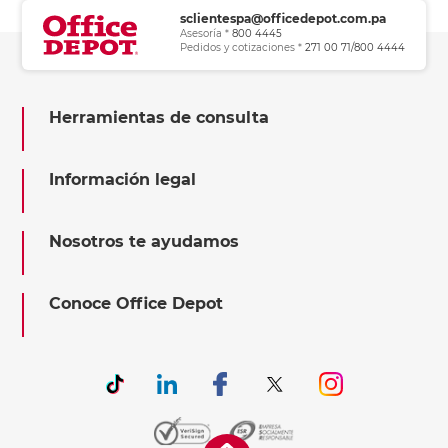
sclientespa@officedepot.com.pa
Asesoría *
800 4445
Pedidos y cotizaciones *
271 00 71/800 4444
Herramientas de consulta
Información legal
Nosotros te ayudamos
Conoce Office Depot