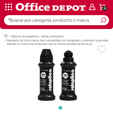
0
Ingresar Codigo Pos
Básicos de papeleria
Sellos y foliadores
Repuesto de tinta marca Azor compatible con bolígrafos y rollerballs originales.
Mantén tu instrumento favorito con la misma calidad de escritura.