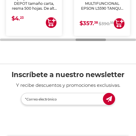
DEPOT tamaño carta,
MULTIFUNCIONAL
resma 500 hojas. De alta
EPSON L5590 TANQUE
blancura y acabado
DE TINTA (IMPRIME,
$4.
uniforme, ideal para
COPIA Y ESCANEA)
23
$357.
impresoras de inyección
38
55
$390.
de tinta y láser,
fotocopiadoras y uso
general de oficina.
Inscríbete a nuestro newsletter
Y recibe descuentos y promociones exclusivas.