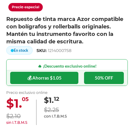
Repuesto de tinta marca Azor compatible
con bolígrafos y rollerballs originales.
Mantén tu instrumento favorito con la
misma calidad de escritura.
SKU:
1214000758
En stock
🔥 ¡Descuento exclusivo online!
💰 Ahorras $1.05
50% OFF
Precio exclusivo online:
12
$1.
$1.
05
$2.25
$2.10
con I.T.B.M.S
sin I.T.B.M.S