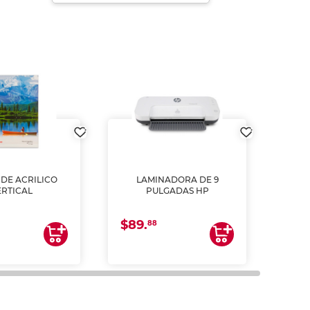
DE ACRILICO
LAMINADORA DE 9
Pap
ERTICAL
PULGADAS HP
DE
resm
b
$89.
$4.
un
88
2
impre
tinta 
y us