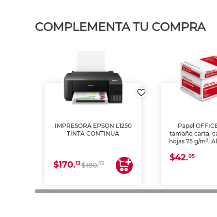
COMPLEMENTA TU COMPRA
IMPRESORA EPSON L1250
Papel OFFIC
TINTA CONTINUA
tamaño carta, c
hojas 75 g/m². A
y opacidad para
$42.
láser e inkjet.
05
$170.
13
83
$180.
impresión de a
en oficinas y 