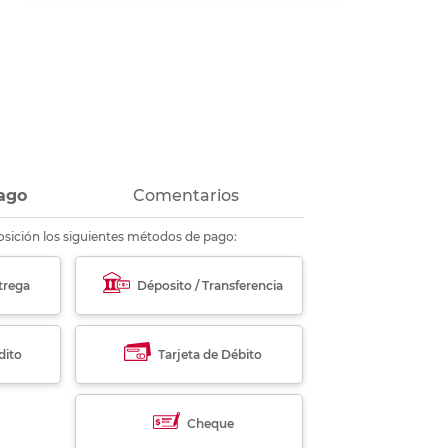
ás
ás
ás
ás
ago
Comentarios
sición los siguientes métodos de pago:
trega
Déposito / Transferencia
dito
Tarjeta de Débito
Cheque