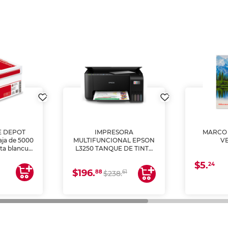
E DEPOT
IMPRESORA
MARCO 
aja de 5000
MULTIFUNCIONAL EPSON
V
lta blancura
L3250 TANQUE DE TINTA
 impresoras
(IMPRIME, COPIA Y
$5.
 Ideal para
ESCANEA)
24
$196.
88
61
lto volumen
$238.
negocios.