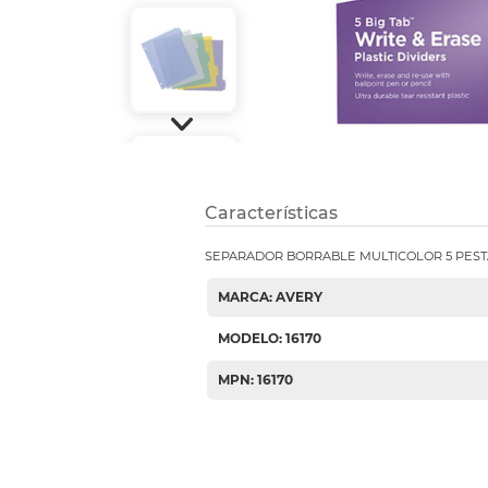
Etiquetas i
Refuerzos 
Características
SEPARADOR BORRABLE MULTICOLOR 5 PES
MARCA: AVERY
MODELO: 16170
MPN: 16170