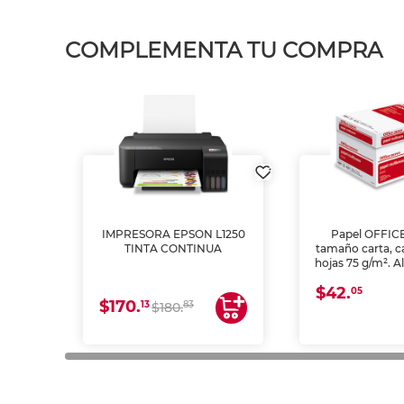
COMPLEMENTA TU COMPRA
IMPRESORA EPSON L1250
Papel OFFIC
TINTA CONTINUA
tamaño carta, c
hojas 75 g/m². A
y opacidad para
$42.
láser e inkjet.
05
$170.
13
83
$180.
impresión de a
en oficinas y 