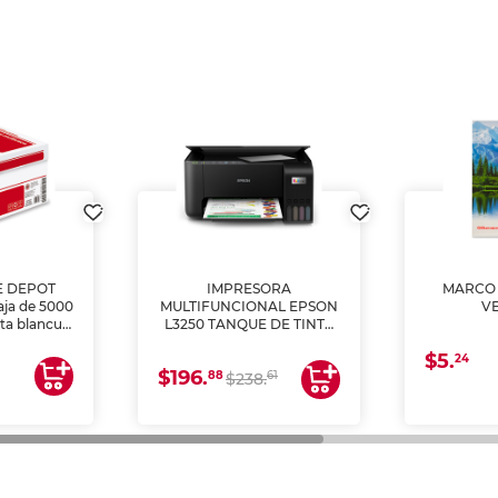
E DEPOT
IMPRESORA
MARCO 
aja de 5000
MULTIFUNCIONAL EPSON
V
lta blancura
L3250 TANQUE DE TINTA
 impresoras
(IMPRIME, COPIA Y
$5.
 Ideal para
ESCANEA)
24
$196.
88
61
lto volumen
$238.
negocios.