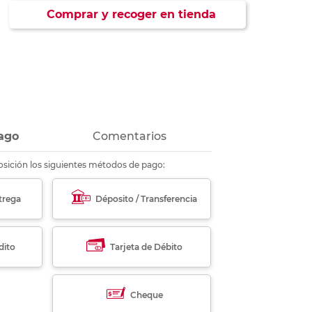
ás
ás
ás
ás
Comprar y recoger en tienda
ago
Comentarios
sición los siguientes métodos de pago:
trega
Déposito / Transferencia
dito
Tarjeta de Débito
Cheque