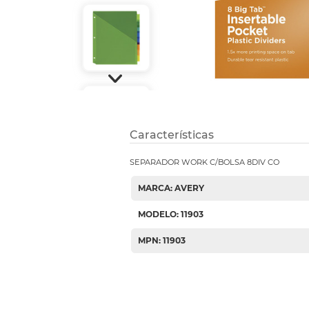
Etiquetas i
Refuerzos 
Características
SEPARADOR WORK C/BOLSA 8DIV CO
MARCA: AVERY
MODELO: 11903
MPN: 11903