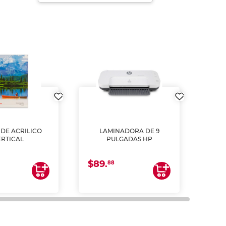
DE ACRILICO
LAMINADORA DE 9
Pap
ERTICAL
PULGADAS HP
DE
resm
b
$89.
$4.
un
88
2
impre
tinta 
y us