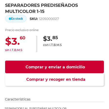
SEPARADORES PREDISEÑADOS
MULTICOLOR 1-15
SKU:
1205000027
En stock
Precio exclusivo online:
85
$3.
$3.
60
con I.T.B.M.S
sin I.T.B.M.S
Comprar y enviar a domicilio
Comprar y recoger en tienda
Características
SEPARADOR 1 AL 15 PESTAÑAS MULTICOLOR