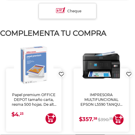
Cheque
COMPLEMENTA TU COMPRA
Papel premium OFFICE
IMPRESORA
DEPOT tamaño carta,
MULTIFUNCIONAL
resma 500 hojas. De alta
EPSON L5590 TANQUE
blancura y acabado
DE TINTA (IMPRIME,
$4.
uniforme, ideal para
COPIA Y ESCANEA)
23
$357.
impresoras de inyección
38
55
$390.
de tinta y láser,
fotocopiadoras y uso
general de oficina.