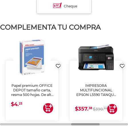
Cheque
COMPLEMENTA TU COMPRA
Papel premium OFFICE
IMPRESORA
DEPOT tamaño carta,
MULTIFUNCIONAL
resma 500 hojas. De alta
EPSON L5590 TANQUE
blancura y acabado
DE TINTA (IMPRIME,
$4.
uniforme, ideal para
COPIA Y ESCANEA)
23
$357.
impresoras de inyección
38
55
$390.
de tinta y láser,
fotocopiadoras y uso
general de oficina.