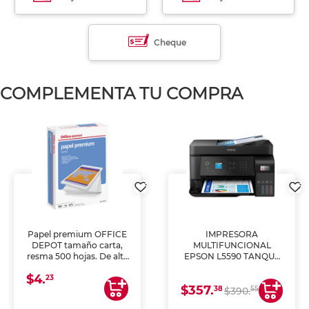
Cheque
COMPLEMENTA TU COMPRA
Papel premium OFFICE
IMPRESORA
DEPOT tamaño carta,
MULTIFUNCIONAL
resma 500 hojas. De alta
EPSON L5590 TANQUE
blancura y acabado
DE TINTA (IMPRIME,
$4.
uniforme, ideal para
COPIA Y ESCANEA)
23
$357.
impresoras de inyección
38
55
$390.
de tinta y láser,