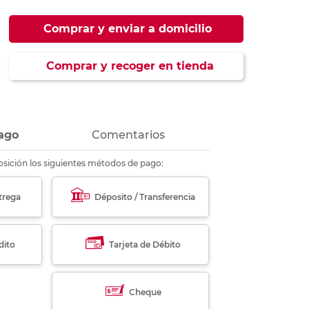
ás
ás
ás
ás
Comprar y enviar a domicilio
Comprar y recoger en tienda
ago
Comentarios
sición los siguientes métodos de pago:
trega
Déposito / Transferencia
dito
Tarjeta de Débito
Cheque