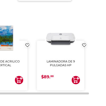
DE ACRILICO
LAMINADORA DE 9
Pap
ERTICAL
PULGADAS HP
DE
resm
b
$89.
$4.
un
88
2
impre
tinta 
y us