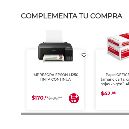
COMPLEMENTA TU COMPRA
IMPRESORA EPSON L1250
Papel OFFIC
TINTA CONTINUA
tamaño carta, c
hojas 75 g/m². A
y opacidad para
$42.
láser e inkjet.
05
$170.
13
83
$180.
impresión de a
en oficinas y 