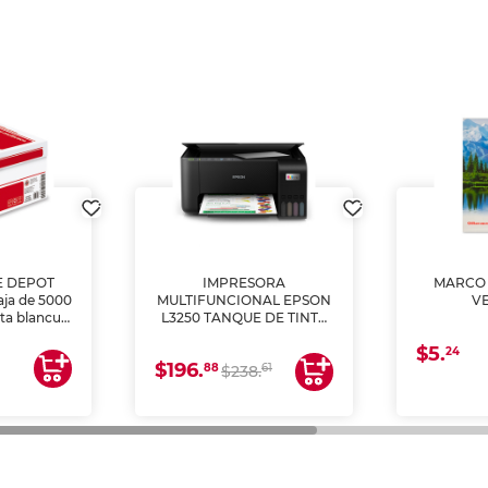
E DEPOT
IMPRESORA
MARCO 
aja de 5000
MULTIFUNCIONAL EPSON
V
lta blancura
L3250 TANQUE DE TINTA
 impresoras
(IMPRIME, COPIA Y
$5.
 Ideal para
ESCANEA)
24
$196.
88
61
lto volumen
$238.
negocios.