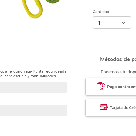
nkjet y láser
Ver más
Ver más
Ver más
Ver m
Ver m
Ver m
Ver m
para carpeta
Cantidad
Ver más
Métodos de p
 Escolar ergonómica• Punta redondeada
Ponemos a tu dispo
al para escuela y manualidades
Pago contra en
Tarjeta de Cré