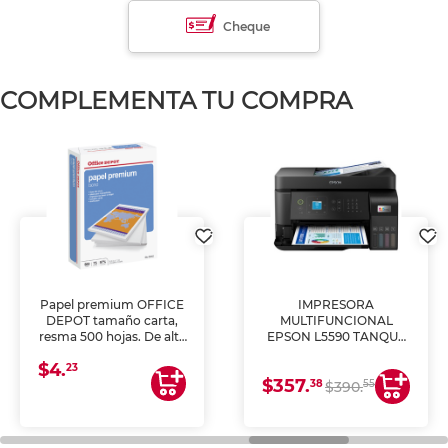
Cheque
COMPLEMENTA TU COMPRA
Papel premium OFFICE
IMPRESORA
DEPOT tamaño carta,
MULTIFUNCIONAL
resma 500 hojas. De alta
EPSON L5590 TANQUE
blancura y acabado
DE TINTA (IMPRIME,
$4.
uniforme, ideal para
COPIA Y ESCANEA)
23
$357.
impresoras de inyección
38
55
$390.
de tinta y láser,
fotocopiadoras y uso
general de oficina.