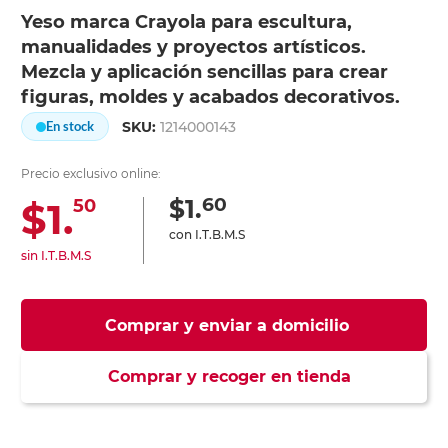
Yeso marca Crayola para escultura,
manualidades y proyectos artísticos.
Mezcla y aplicación sencillas para crear
figuras, moldes y acabados decorativos.
SKU:
1214000143
En stock
Precio exclusivo online:
60
$1.
$1.
50
con I.T.B.M.S
sin I.T.B.M.S
Comprar y enviar a domicilio
Comprar y recoger en tienda