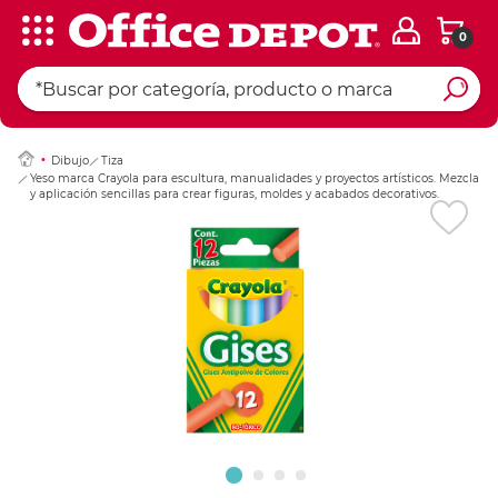
0
Ingresar Codigo Pos
Dibujo
Tiza
Yeso marca Crayola para escultura, manualidades y proyectos artísticos. Mezcla
y aplicación sencillas para crear figuras, moldes y acabados decorativos.