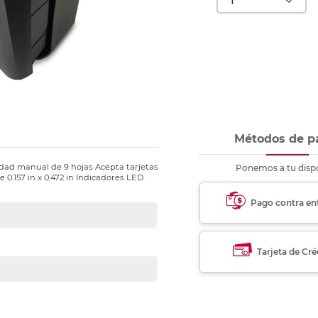
nkjet y láser
Ver más
Ver más
Ver más
Ver m
Ver m
Ver m
Ver m
para carpeta
Ver más
Métodos de p
dad manual de 9 hojas Acepta tarjetas
Ponemos a tu dispo
0.157 in x 0.472 in Indicadores LED
Pago contra en
Tarjeta de Cré