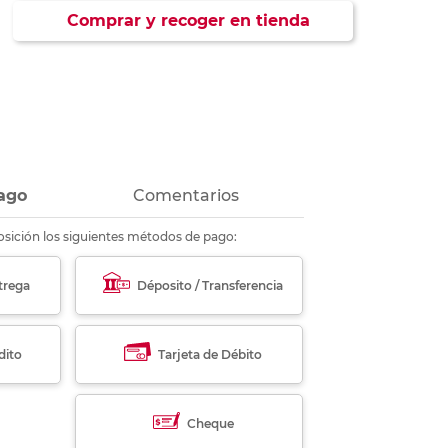
ás
ás
ás
ás
Comprar y recoger en tienda
ago
Comentarios
sición los siguientes métodos de pago:
trega
Déposito / Transferencia
dito
Tarjeta de Débito
Cheque