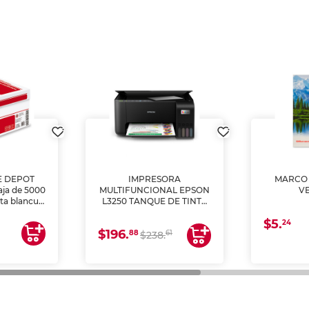
E DEPOT
IMPRESORA
MARCO 
aja de 5000
MULTIFUNCIONAL EPSON
V
lta blancura
L3250 TANQUE DE TINTA
 impresoras
(IMPRIME, COPIA Y
$5.
 Ideal para
ESCANEA)
24
$196.
88
61
lto volumen
$238.
negocios.