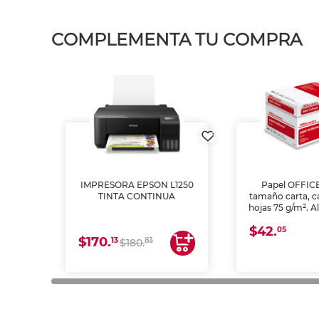
COMPLEMENTA TU COMPRA
IMPRESORA EPSON L1250
Papel OFFIC
TINTA CONTINUA
tamaño carta, c
hojas 75 g/m². A
y opacidad para
$42.
láser e inkjet.
05
$170.
13
83
$180.
impresión de a
en oficinas y 