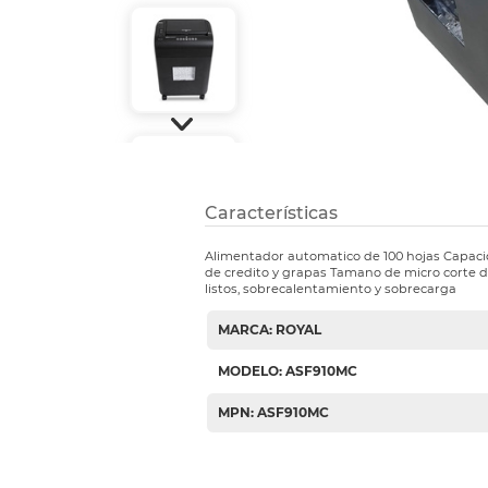
Etiquetas i
Refuerzos 
Características
Alimentador automatico de 100 hojas Capaci
de credito y grapas Tamano de micro corte de 
listos, sobrecalentamiento y sobrecarga
MARCA: ROYAL
MODELO: ASF910MC
MPN: ASF910MC