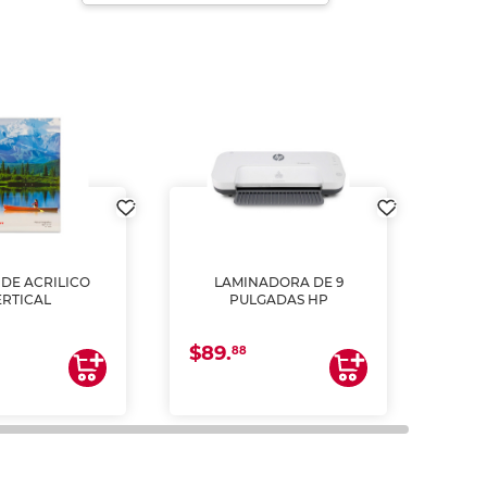
DE ACRILICO
LAMINADORA DE 9
Pap
ERTICAL
PULGADAS HP
DE
resm
b
$89.
$4.
un
88
2
impre
tinta 
y us