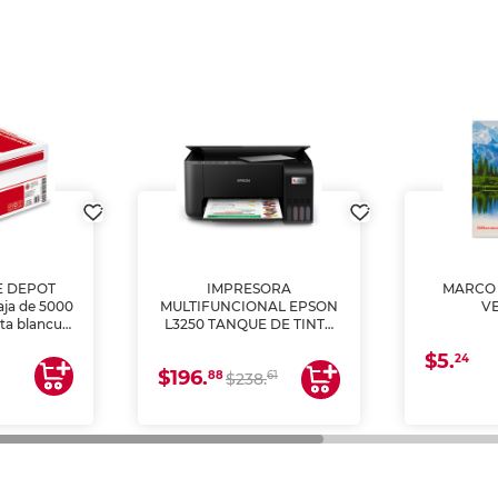
E DEPOT
IMPRESORA
MARCO 
aja de 5000
MULTIFUNCIONAL EPSON
V
lta blancura
L3250 TANQUE DE TINTA
 impresoras
(IMPRIME, COPIA Y
$5.
 Ideal para
ESCANEA)
24
$196.
88
61
lto volumen
$238.
negocios.