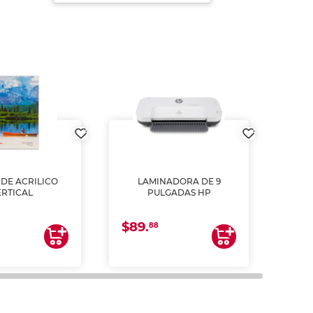
DE ACRILICO
LAMINADORA DE 9
Pap
ERTICAL
PULGADAS HP
DE
resm
b
$89.
$4.
un
88
2
impre
tinta 
y us