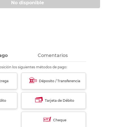
No disponible
ás
ás
ás
ás
ago
Comentarios
sición los siguientes métodos de pago:
trega
Déposito / Transferencia
dito
Tarjeta de Débito
Cheque