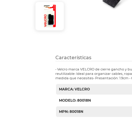
Etiquetas i
Refuerzos 
Características
• Velcro marca VELCRO de cierre gancho y buc
reutilizable• Ideal para organizar cables, rop
medida que necesites• Presentación: 1.9cm • 
MARCA: VELCRO
MODELO: 80018N
MPN: 80018N