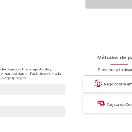
nkjet y láser
Ver más
Ver más
Ver más
Ver m
Ver m
Ver m
Ver m
para carpeta
Ver más
Métodos de p
le• Sujeción firme, ajustable y
Ponemos a tu dispo
a y manualidades• Fácil de cortar a la
Color(es): negro
Pago contra en
Tarjeta de Cré