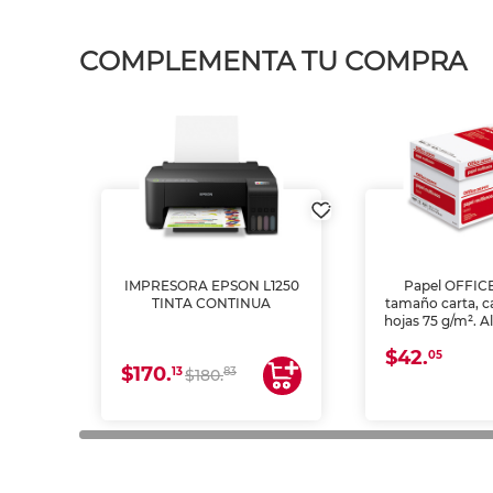
COMPLEMENTA TU COMPRA
IMPRESORA EPSON L1250
Papel OFFIC
TINTA CONTINUA
tamaño carta, c
hojas 75 g/m². A
y opacidad para
$42.
láser e inkjet.
05
$170.
13
83
$180.
impresión de a
en oficinas y 