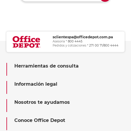
sclientespa@officedepot.com.pa
Asesoría *
800 4445
Pedidos y cotizaciones *
271 00 71/800 4444
Herramientas de consulta
Información legal
Nosotros te ayudamos
Conoce Office Depot