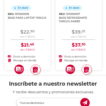
En stock
En stock
SKU:
1311000009
SKU:
1311000007
BASE PARA LAPTOP TARGUS
BASE REFRIGERANTE
TARGUS AWE83
$22.
$39.
90
91
con I.T.B.M.S
con I.T.B.M.S
$21.
$37.
40
30
sin I.T.B.M.S
sin I.T.B.M.S
Envío a domicilio
Envío a domicilio
Recoge en tienda
Recoge en tienda
Inscríbete a nuestro newsletter
Y recibe descuentos y promociones exclusivas.