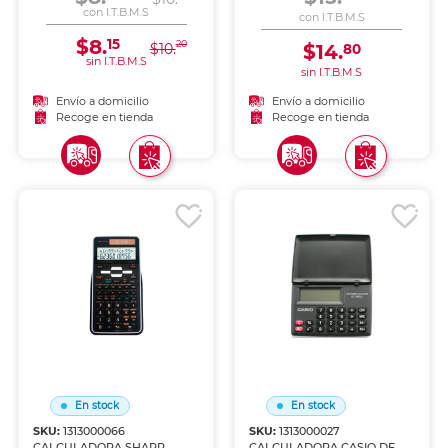
con I.T.B.M.S
con I.T.B.M.S
$8.
15
20
$10.
$14.
80
sin I.T.B.M.S
sin I.T.B.M.S
Envío a domicilio
Envío a domicilio
Recoge en tienda
Recoge en tienda
En stock
En stock
SKU:
1313000066
SKU:
1313000027
CALCULADORA SHARP
CALCULADORA CASIO DE