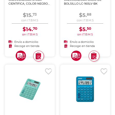
CIENTIFICA, COLOR NEGRO
BOLSILLO LC-160LV-BK
EL-531TGBBW
$15.
$5.
73
88
con I.T.B.M.S
con I.T.B.M.S
$14.
$5.
70
50
sin I.T.B.M.S
sin I.T.B.M.S
Envío a domicilio
Envío a domicilio
Recoge en tienda
Recoge en tienda