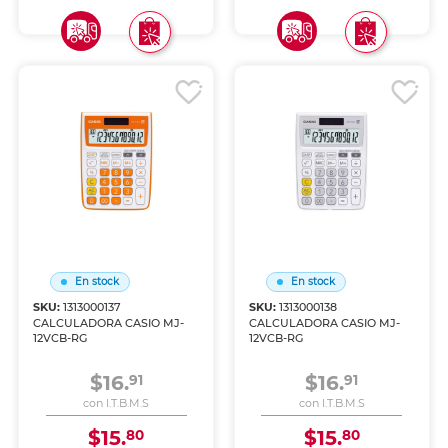
En stock
En stock
SKU:
1313000137
SKU:
1313000138
CALCULADORA CASIO MJ-
CALCULADORA CASIO MJ-
12VCB-RG
12VCB-RG
$16.
$16.
91
91
con I.T.B.M.S
con I.T.B.M.S
$15.
$15.
80
80