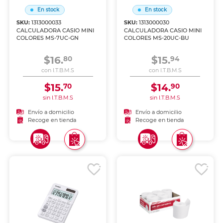
En stock
En stock
SKU:
1313000033
SKU:
1313000030
CALCULADORA CASIO MINI
CALCULADORA CASIO MINI
COLORES MS-7UC-GN
COLORES MS-20UC-BU
$16.
$15.
80
94
con I.T.B.M.S
con I.T.B.M.S
$15.
$14.
70
90
sin I.T.B.M.S
sin I.T.B.M.S
Envío a domicilio
Envío a domicilio
Recoge en tienda
Recoge en tienda