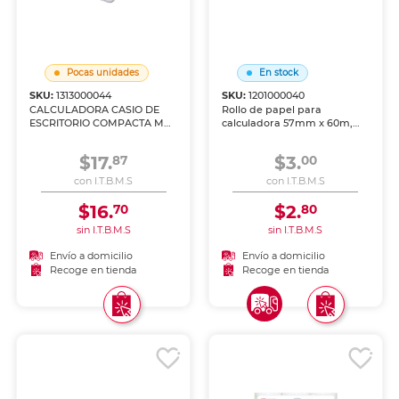
Pocas unidades
En stock
SKU:
1313000044
SKU:
1201000040
CALCULADORA CASIO DE
Rollo de papel para
ESCRITORIO COMPACTA MS-
calculadora 57mm x 60m,
20UC-WE
OFFICE DEPOT, paquete de
6 rollos. Compatibles con la
$17.
$3.
87
00
mayoria de calculadoras y
registradoras del mercado.
con I.T.B.M.S
con I.T.B.M.S
Impresion nitida y continua
para registros contab
$16.
$2.
70
80
sin I.T.B.M.S
sin I.T.B.M.S
Envío a domicilio
Envío a domicilio
Recoge en tienda
Recoge en tienda