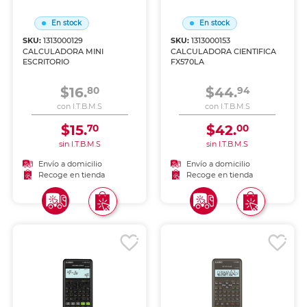
En stock
En stock
SKU:
1313000129
SKU:
1313000153
CALCULADORA MINI
CALCULADORA CIENTIFICA
ESCRITORIO
FX570LA
$16.
$44.
80
94
con I.T.B.M.S
con I.T.B.M.S
$15.
$42.
70
00
sin I.T.B.M.S
sin I.T.B.M.S
Envío a domicilio
Envío a domicilio
Recoge en tienda
Recoge en tienda