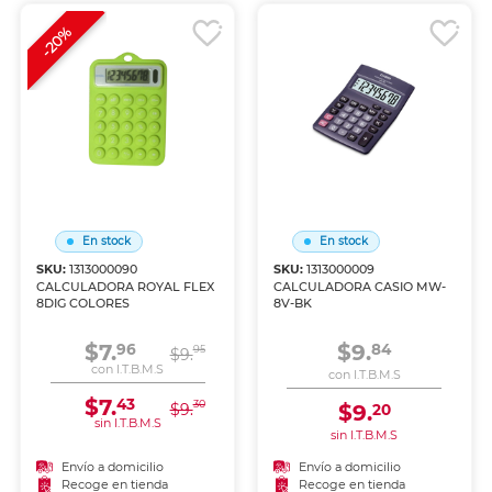
-20%
En stock
En stock
SKU:
1313000090
SKU:
1313000009
CALCULADORA ROYAL FLEX
CALCULADORA CASIO MW-
8DIG COLORES
8V-BK
$7.
$9.
96
84
95
$9.
con I.T.B.M.S
con I.T.B.M.S
$7.
43
30
$9.
$9.
20
sin I.T.B.M.S
sin I.T.B.M.S
Envío a domicilio
Envío a domicilio
Recoge en tienda
Recoge en tienda