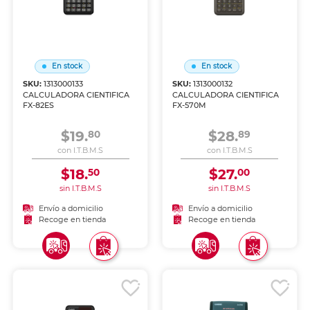
En stock
En stock
SKU:
1313000133
SKU:
1313000132
CALCULADORA CIENTIFICA
CALCULADORA CIENTIFICA
FX-82ES
FX-570M
$19.
$28.
80
89
con I.T.B.M.S
con I.T.B.M.S
$18.
$27.
50
00
sin I.T.B.M.S
sin I.T.B.M.S
Envío a domicilio
Envío a domicilio
Recoge en tienda
Recoge en tienda