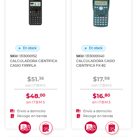
En stock
En stock
SKU:
1313000152
SKU:
1313000040
CALCULADORA CIENTIFICA
CALCULADORA CASIO
CASIO FX991LA
CIENTIFICA FX-82
$51.
$17.
36
98
con I.T.B.M.S
con I.T.B.M.S
$48.
$16.
00
80
sin I.T.B.M.S
sin I.T.B.M.S
Envío a domicilio
Envío a domicilio
Recoge en tienda
Recoge en tienda