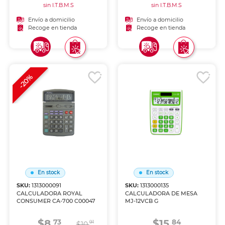
sin I.T.B.M.S
sin I.T.B.M.S
Envío a domicilio
Envío a domicilio
Recoge en tienda
Recoge en tienda
-20%
En stock
En stock
SKU:
1313000091
SKU:
1313000135
CALCULADORA ROYAL
CALCULADORA DE MESA
CONSUMER CA-700 C00047
MJ-12VCB G
$8.
$15.
73
84
91
$10.