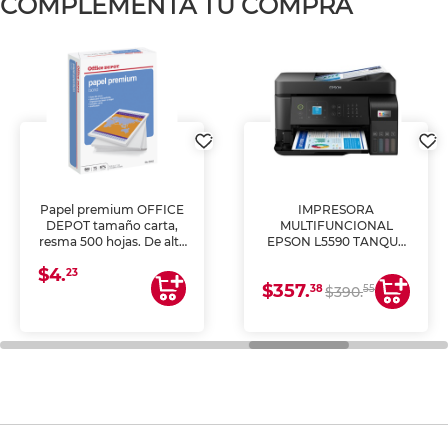
COMPLEMENTA TU COMPRA
Papel premium OFFICE
IMPRESORA
DEPOT tamaño carta,
MULTIFUNCIONAL
resma 500 hojas. De alta
EPSON L5590 TANQUE
blancura y acabado
DE TINTA (IMPRIME,
$4.
uniforme, ideal para
COPIA Y ESCANEA)
23
$357.
impresoras de inyección
38
55
$390.
de tinta y láser,
fotocopiadoras y uso
general de oficina.