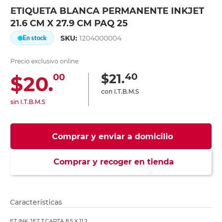
ETIQUETA BLANCA PERMANENTE INKJET
21.6 CM X 27.9 CM PAQ 25
SKU:
1204000004
En stock
Precio exclusivo online:
40
$21.
$20.
00
con I.T.B.M.S
sin I.T.B.M.S
Comprar y enviar a domicilio
Comprar y recoger en tienda
Características
ET INK JET T.CARTA 8.5 X 11.2