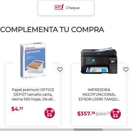
Cheque
COMPLEMENTA TU COMPRA
Papel premium OFFICE
IMPRESORA
DEPOT tamaño carta,
MULTIFUNCIONAL
resma 500 hojas. De alta
EPSON L5590 TANQUE
blancura y acabado
DE TINTA (IMPRIME,
$4.
uniforme, ideal para
COPIA Y ESCANEA)
23
$357.
impresoras de inyección
38
55
$390.
de tinta y láser,
fotocopiadoras y uso
general de oficina.