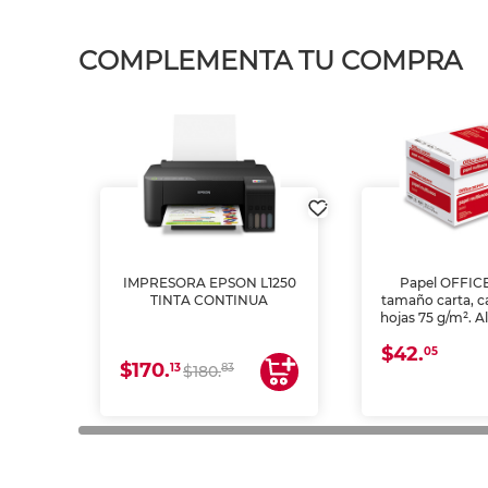
COMPLEMENTA TU COMPRA
IMPRESORA EPSON L1250
Papel OFFIC
TINTA CONTINUA
tamaño carta, c
hojas 75 g/m². A
y opacidad para
$42.
láser e inkjet.
05
$170.
13
83
$180.
impresión de a
en oficinas y 