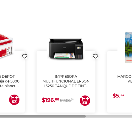
E DEPOT
IMPRESORA
MARCO 
aja de 5000
MULTIFUNCIONAL EPSON
V
lta blancura
L3250 TANQUE DE TINTA
 impresoras
(IMPRIME, COPIA Y
$5.
 Ideal para
ESCANEA)
24
$196.
88
61
lto volumen
$238.
negocios.