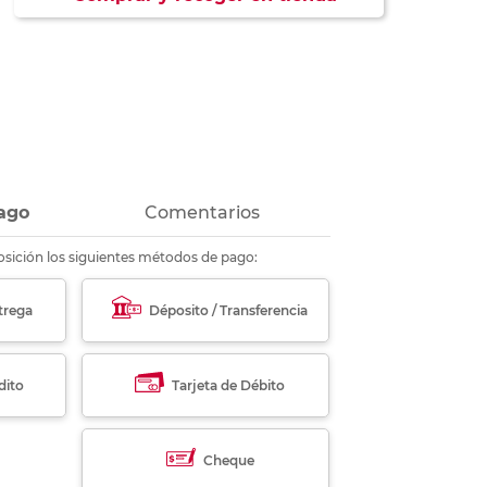
ás
ás
ás
ás
ago
Comentarios
sición los siguientes métodos de pago:
trega
Déposito / Transferencia
dito
Tarjeta de Débito
Cheque