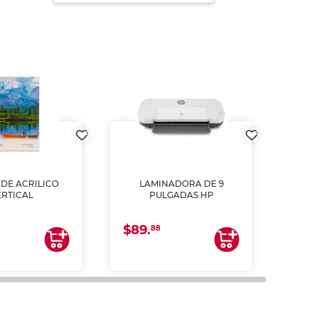
DE ACRILICO
LAMINADORA DE 9
Pap
ERTICAL
PULGADAS HP
DE
resm
b
$89.
$4.
un
88
2
impre
tinta 
y us