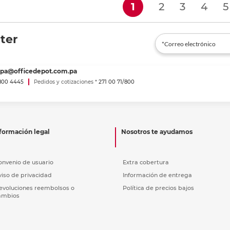
(current)
1
2
3
4
5
ter
spa@officedepot.com.pa
800 4445
Pedidos y cotizaciones *
271 00 71/800
formación legal
Nosotros te ayudamos
onvenio de usuario
Extra cobertura
viso de privacidad
Información de entrega
evoluciones reembolsos o
Política de precios bajos
ambios