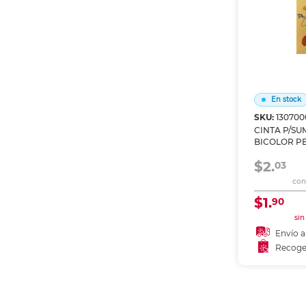
En stock
SKU:
130700
CINTA P/S
BICOLOR P
$2.
03
con 
$1.
90
sin
Envío a
Recoge
Añadir
Recoge