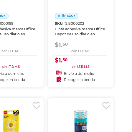
tock
En stock
13000199
SKU:
1213000202
hesiva marca Office
Cinta adhesiva marca Office
 uso diario en
Depot de uso diario en
 escuela y hogar.
oficina, escuela y hogar.
$1.
rente y de adhesión
Transparente y de adhesión
60
bre papel, cartón y
firme sobre papel, cartón y
con I.T.B.M.S
con I.T.B.M.S
s. Compatible con
empaques. Compatible con
dores estándar.
dispensadores estándar.
$1.
50
sin I.T.B.M.S
sin I.T.B.M.S
ío a domicilio
Envío a domicilio
oge en tienda
Recoge en tienda
ñadir al carrito
Añadir al carrito
coger en tienda
Recoger en tienda