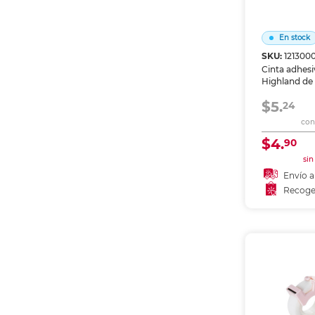
En stock
SKU:
121300
Cinta adhes
Highland de 
oficina, escu
$5.
Transparent
24
firme sobre 
con 
empaques. 
dispensador
$4.
90
sin
Envío a
Recoge
Añadir
Recoge