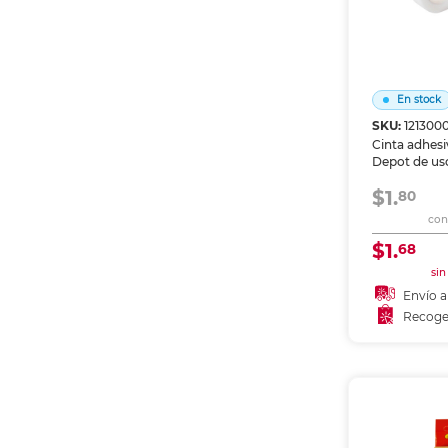
En stock
SKU:
121300
Cinta adhesi
Depot de uso
oficina, escu
$1.
Transparent
80
firme sobre 
con 
empaques. 
dispensador
$1.
68
sin
Envío a
Recoge
Añadir
Recoge