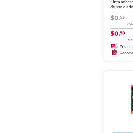
Cinta adhesi
Etiquetas i
de uso diario
Refuerzos 
escuela y ho
$0.
Transparent
53
firme sobre 
con 
empaques. 
dispensador
$0.
50
sin
Envío a
Recoge
Añadir
Recoge