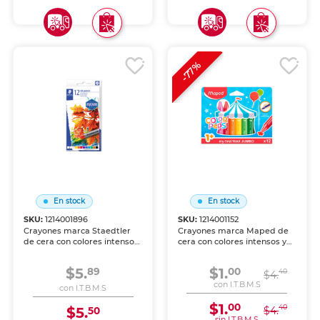
-77%
En stock
En stock
SKU:
1214001896
SKU:
1214001152
Crayones marca Staedtler
Crayones marca Maped de
de cera con colores intensos
cera con colores intensos y
y aplicación suave sobre
aplicación suave sobre papel
papel y cartón. Resistentes a
y cartón. Resistentes a la
$5.
$1.
89
00
40
la ruptura, perfectos para
ruptura, perfectos para los
$4.
los más pequeños.
más pequeños.
con I.T.B.M.S
con I.T.B.M.S
$1.
00
40
$5.
$4.
50
sin I.T.B.M.S