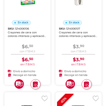
En stock
En stock
SKU:
1214006106
SKU:
1214006107
Crayones de cera con
Crayones de cera con
colores intensos y aplicación
colores intensos y aplicación
suave sobre papel y cartón.
suave sobre papel y cartón.
Resistentes a la ruptura,
Resistentes a la ruptura,
$6.
$3.
50
90
perfectos para los más
perfectos para los más
pequeños.
pequeños.
con I.T.B.M.S
con I.T.B.M.S
$6.
$3.
50
90
sin I.T.B.M.S
sin I.T.B.M.S
Envío a domicilio
Envío a domicilio
Recoge en tienda
Recoge en tienda
-83%