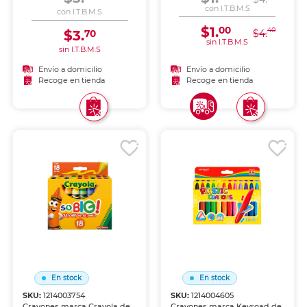
más pequeños.
más pequeños.
con I.T.B.M.S
con I.T.B.M.S
$1.
00
40
$3.
$4.
70
sin I.T.B.M.S
sin I.T.B.M.S
Envío a domicilio
Envío a domicilio
Recoge en tienda
Recoge en tienda
En stock
En stock
SKU:
1214003754
SKU:
1214004605
Crayones marca Crayola de
Crayones marca Keyroad de