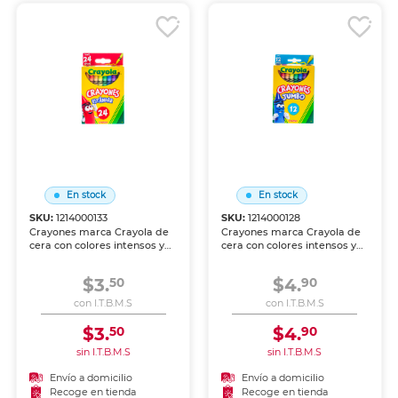
En stock
En stock
SKU:
1214000133
SKU:
1214000128
Crayones marca Crayola de
Crayones marca Crayola de
cera con colores intensos y
cera con colores intensos y
aplicación suave sobre papel
aplicación suave sobre papel
y cartón. Resistentes a la
y cartón. Resistentes a la
$3.
$4.
50
90
ruptura, perfectos para los
ruptura, perfectos para los
más pequeños.
más pequeños.
con I.T.B.M.S
con I.T.B.M.S
$3.
$4.
50
90
sin I.T.B.M.S
sin I.T.B.M.S
Envío a domicilio
Envío a domicilio
Recoge en tienda
Recoge en tienda