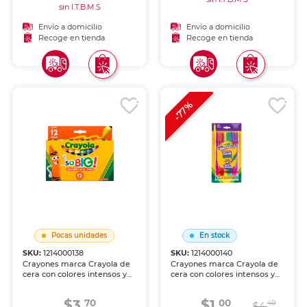
sin I.T.B.M.S
Envío a domicilio
Envío a domicilio
Recoge en tienda
Recoge en tienda
-77%
Pocas unidades
En stock
SKU:
1214000138
SKU:
1214000140
Crayones marca Crayola de
Crayones marca Crayola de
cera con colores intensos y
cera con colores intensos y
aplicación suave sobre papel
aplicación suave sobre papel
y cartón. Resistentes a la
y cartón. Resistentes a la
$3.
$1.
70
00
40
ruptura, perfectos para los
ruptura, perfectos para los
$4.