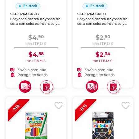
En stock
En stock
SKU:
1214004603
SKU:
1214004700
Crayones marca Keyroad de
Crayones marca Keyroad de
cera con colores intensos y
cera con colores intensos y
aplicación suave sobre papel
aplicación suave sobre papel
y cartón. Resistentes a la
y cartón. Resistentes a la
$4.
$2.
90
50
ruptura, perfectos para los
ruptura, perfectos para los
más pequeños.
más pequeños.
con I.T.B.M.S
con I.T.B.M.S
$4.
$2.
58
34
sin I.T.B.M.S
sin I.T.B.M.S
Envío a domicilio
Envío a domicilio
Recoge en tienda
Recoge en tienda
-78%
-81%