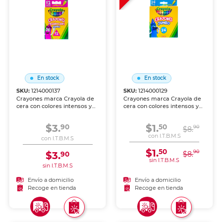
En stock
En stock
SKU:
1214000137
SKU:
1214000129
Crayones marca Crayola de
Crayones marca Crayola de
cera con colores intensos y
cera con colores intensos y
aplicación suave sobre papel
aplicación suave sobre papel
y cartón. Resistentes a la
y cartón. Resistentes a la
$3.
$1.
90
50
90
ruptura, perfectos para los
ruptura, perfectos para los
$8.
más pequeños.
más pequeños.
con I.T.B.M.S
con I.T.B.M.S
$1.
50
90
$3.
$8.
90
sin I.T.B.M.S
sin I.T.B.M.S
Envío a domicilio
Envío a domicilio
Recoge en tienda
Recoge en tienda