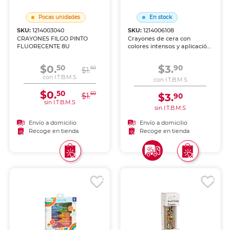
Pocas unidades
En stock
SKU:
1214003040
SKU:
1214006108
CRAYONES FILGO PINTO
Crayones de cera con
FLUORECENTE 8U
colores intensos y aplicación
suave sobre papel y cartón.
Resistentes a la ruptura,
$0.
$3.
50
90
50
$1.
perfectos para los más
con I.T.B.M.S
pequeños.
con I.T.B.M.S
$0.
50
50
$1.
$3.
90
sin I.T.B.M.S
sin I.T.B.M.S
Envío a domicilio
Envío a domicilio
Recoge en tienda
Recoge en tienda