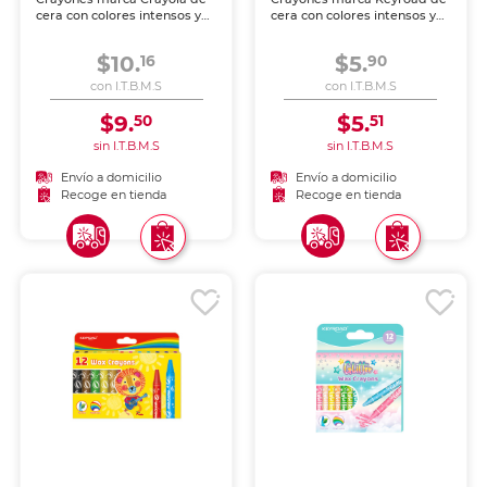
cera con colores intensos y
cera con colores intensos y
aplicación suave sobre papel
aplicación suave sobre papel
y cartón. Resistentes a la
y cartón. Resistentes a la
$10.
$5.
16
90
ruptura, perfectos para los
ruptura, perfectos para los
más pequeños.
más pequeños.
con I.T.B.M.S
con I.T.B.M.S
$9.
$5.
50
51
sin I.T.B.M.S
sin I.T.B.M.S
Envío a domicilio
Envío a domicilio
Recoge en tienda
Recoge en tienda